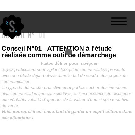
01
CONSEIL N°
Conseil N°01 - ATTENTION à l'étude
réalisée comme outil de démarchage
Faites défiler pour naviguer
Soyez particulièrement vigilant lorsqu'un commercial se présente
avec une étude déjà réalisée dans le but de vendre des projets de
communication.
Ce type de démarche proactive peut parfois cacher des intentions
plus commerciales que consultatives, et il est essentiel de distinguer
une véritable volonté d'apporter de la valeur d'une simple tentative
de vente.
Voici pourquoi il est important de garder un esprit critique dans
ces situations :